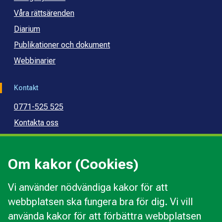
Våra rättsärenden
Diarium
Publikationer och dokument
Webbinarier
Kontakt
0771-525 525
Kontakta oss
Press
Kommunal konsumentvägledning
Om kakor (Cookies)
Kommunal budget- och skuldrådgivning
Vi använder nödvändiga kakor för att
webbplatsen ska fungera bra för dig. Vi vill
Kakor
använda kakor för att förbättra webbplatsen