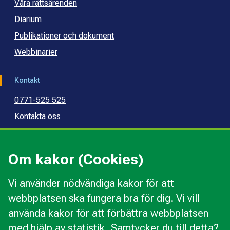
Våra rättsärenden
Diarium
Publikationer och dokument
Webbinarier
Kontakt
0771-525 525
Kontakta oss
Press
Kommunal konsumentvägledning
Om kakor (Cookies)
Kommunal budget- och skuldrådgivning
Vi använder nödvändiga kakor för att
webbplatsen ska fungera bra för dig. Vi vill
Kakor
använda kakor för att förbättra webbplatsen
Ändra val av kakor
med hjälp av statistik. Samtycker du till detta?