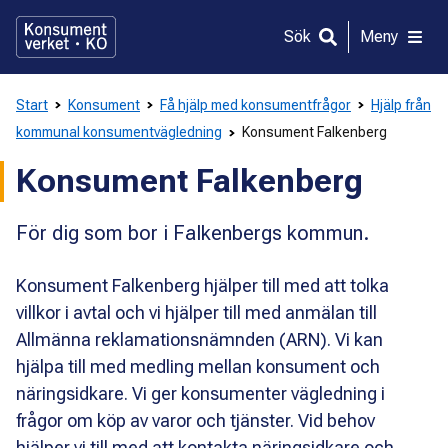
Gå
direkt
Sök
Meny
till
innehållet
Start
Konsument
Få hjälp med konsumentfrågor
Hjälp från
kommunal konsumentvägledning
Konsument Falkenberg
Konsument Falkenberg
För dig som bor i Falkenbergs kommun.
Konsument Falkenberg hjälper till med att tolka
villkor i avtal och vi hjälper till med anmälan till
Allmänna reklamationsnämnden (ARN). Vi kan
hjälpa till med medling mellan konsument och
näringsidkare. Vi ger konsumenter vägledning i
frågor om köp av varor och tjänster. Vid behov
hjälper vi till med att kontakta näringsidkare och