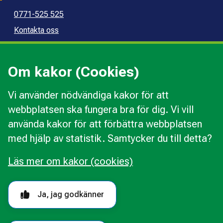
0771-525 525
Kontakta oss
Press
Kommunal konsumentvägledning
Om kakor (Cookies)
Kommunal budget- och skuldrådgivning
Vi använder nödvändiga kakor för att
webbplatsen ska fungera bra för dig. Vi vill
Kakor
använda kakor för att förbättra webbplatsen
Ändra val av kakor
med hjälp av statistik. Samtycker du till detta?
Om webbplatsen
Behandling av personuppgifter
Läs mer om kakor (cookies)
Tillgänglighetsredogörelse
Följ oss i sociala medier
Ja, jag godkänner