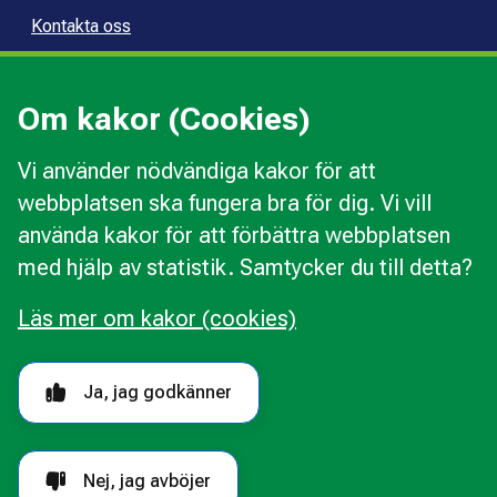
Kontakta oss
Press
Kommunal konsumentvägledning
Om kakor (Cookies)
Kommunal budget- och skuldrådgivning
Vi använder nödvändiga kakor för att
webbplatsen ska fungera bra för dig. Vi vill
Kakor
använda kakor för att förbättra webbplatsen
Ändra val av kakor
med hjälp av statistik. Samtycker du till detta?
Om webbplatsen
Behandling av personuppgifter
Läs mer om kakor (cookies)
Tillgänglighetsredogörelse
Följ oss i sociala medier
Ja, jag godkänner
Nej, jag avböjer