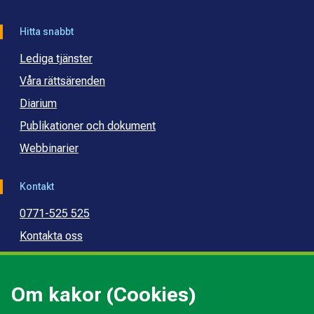
Hitta snabbt
Lediga tjänster
Våra rättsärenden
Diarium
Publikationer och dokument
Webbinarier
Kontakt
0771-525 525
Kontakta oss
Press
Kommunal konsumentvägledning
Om kakor (Cookies)
Kommunal budget- och skuldrådgivning