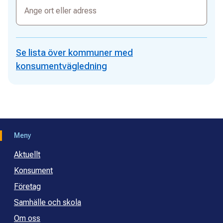
ort
eller
adress
Se lista över kommuner med
konsumentvägledning
Meny
Aktuellt
Konsument
Företag
Samhälle och skola
Om oss