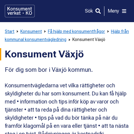
Gå
direkt
Sök
Meny
till
innehållet
Start
Konsument
Få hjälp med konsumentfrågor
Hjälp från
kommunal konsumentvägledning
Konsument Växjö
Konsument Växjö
För dig som bor i Växjö kommun.
Konsumentvägledarna vet vilka rättigheter och
skyldigheter du har som konsument. Du kan få hjälp
med • information och tips inför köp av varor och
tjänster • att ta reda på dina rättigheter och
skyldigheter • tips på vad du bör tänka på när du
framför klagomål på en vara eller tjänst • att ta nästa
steg i en tvist. Rådgivningen är kostnadsfri.