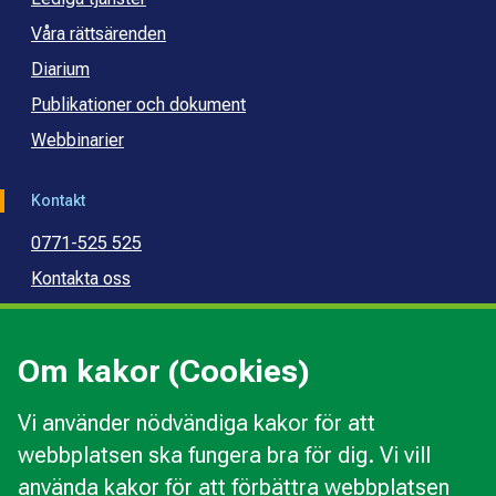
Våra rättsärenden
Diarium
Publikationer och dokument
Webbinarier
Kontakt
0771-525 525
Kontakta oss
Press
Kommunal konsumentvägledning
Om kakor (Cookies)
Kommunal budget- och skuldrådgivning
Vi använder nödvändiga kakor för att
webbplatsen ska fungera bra för dig. Vi vill
Kakor
använda kakor för att förbättra webbplatsen