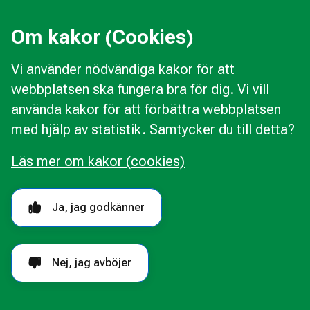
Press
Kommunal konsumentvägledning
Om kakor (Cookies)
Kommunal budget- och skuldrådgivning
Vi använder nödvändiga kakor för att
webbplatsen ska fungera bra för dig. Vi vill
Kakor
använda kakor för att förbättra webbplatsen
Ändra val av kakor
med hjälp av statistik. Samtycker du till detta?
Om webbplatsen
Behandling av personuppgifter
Läs mer om kakor (cookies)
Tillgänglighetsredogörelse
Följ oss i sociala medier
Ja, jag godkänner
Nej, jag avböjer