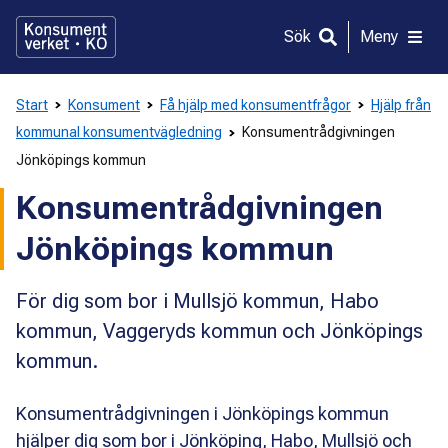
Gå
direkt
Sök
Meny
till
innehållet
Start
Konsument
Få hjälp med konsumentfrågor
Hjälp från
kommunal konsumentvägledning
Konsumentrådgivningen
Jönköpings kommun
Konsumentrådgivningen
Jönköpings kommun
För dig som bor i Mullsjö kommun, Habo
kommun, Vaggeryds kommun och Jönköpings
kommun.
Konsumentrådgivningen i Jönköpings kommun
hjälper dig som bor i Jönköping, Habo, Mullsjö och