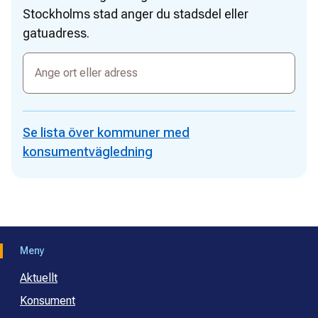
Stockholms stad anger du stadsdel eller
gatuadress.
Ange
ort
eller
adress
Se lista över kommuner med
konsumentvägledning
Meny
Aktuellt
Konsument