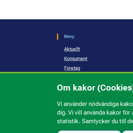
Meny
Aktuellt
Konsument
Företag
Samhälle och skola
Om kakor (Cookies
Om oss
Vi använder nödvändiga kakor
dig. Vi vill använda kakor fö
Kakor
Ändra val av kakor
Om 
statistik. Samtycker du till d
Följ oss i sociala medier