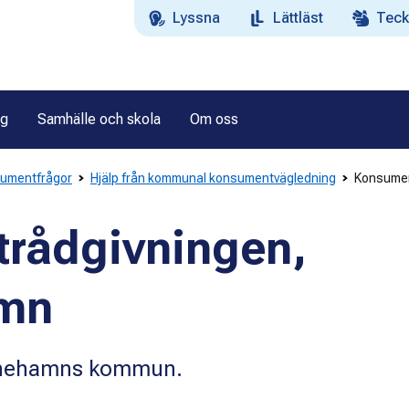
Lyssna
Lättläst
Teck
ag
Samhälle och skola
Om oss
sumentfrågor
Hjälp från kommunal konsumentvägledning
Konsumen
rådgivningen,
amn
stinehamns kommun.