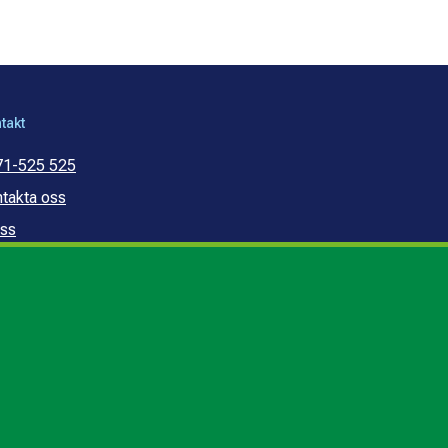
takt
71-525 525
takta oss
ss
mmunal konsumentvägledning
mmunal budget- och
ldrådgivning
edogörelse