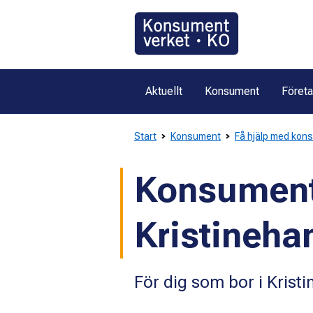
Gå
direkt
till
innehållet
Aktuellt
Konsument
Föret
Start
Konsument
Få hjälp med kon
Konsument
Kristineh
För dig som bor i Kri