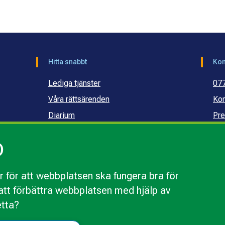
Hitta snabbt
Kon
Lediga tjänster
07
Våra rättsärenden
Kon
Diarium
Pre
Publikationer och dokument
Ko
)
Webbinarier
Ko
sku
 för att webbplatsen ska fungera bra för
r att förbättra webbplatsen med hjälp av
webbplatsen
Behandling av personuppgifter
Tillgänglighetsr
etta?