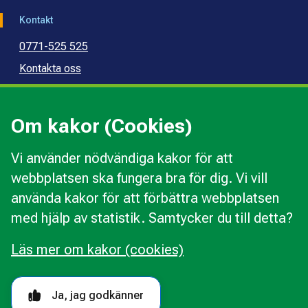
Kontakt
0771-525 525
Kontakta oss
Press
Kommunal konsumentvägledning
Om kakor (Cookies)
Kommunal budget- och skuldrådgivning
Vi använder nödvändiga kakor för att
webbplatsen ska fungera bra för dig. Vi vill
Kakor
använda kakor för att förbättra webbplatsen
Ändra val av kakor
med hjälp av statistik. Samtycker du till detta?
Om webbplatsen
Behandling av personuppgifter
Läs mer om kakor (cookies)
Tillgänglighetsredogörelse
Följ oss i sociala medier
Ja, jag godkänner