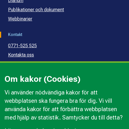
Diarium
Publikationer och dokument
Webbinarier
Kontakt
0771-525 525
Kontakta oss
Press
Kommunal konsumentvägledning
Om kakor (Cookies)
Kommunal budget- och skuldrådgivning
Vi använder nödvändiga kakor för att
webbplatsen ska fungera bra för dig. Vi vill
Kakor
använda kakor för att förbättra webbplatsen
Ändra val av kakor
med hjälp av statistik. Samtycker du till detta?
Om webbplatsen