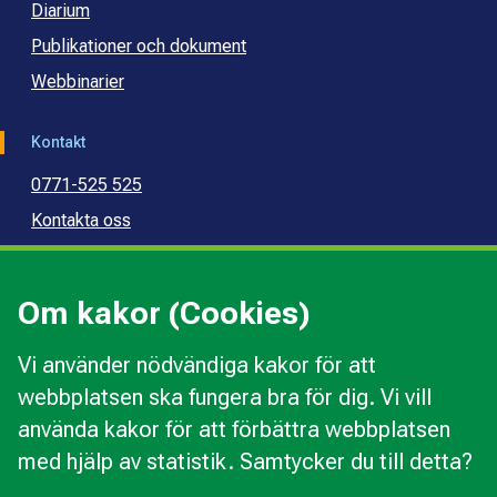
Diarium
Publikationer och dokument
Webbinarier
Kontakt
0771-525 525
Kontakta oss
Press
Kommunal konsumentvägledning
Om kakor (Cookies)
Kommunal budget- och skuldrådgivning
Vi använder nödvändiga kakor för att
webbplatsen ska fungera bra för dig. Vi vill
Kakor
använda kakor för att förbättra webbplatsen
Ändra val av kakor
med hjälp av statistik. Samtycker du till detta?
Om webbplatsen