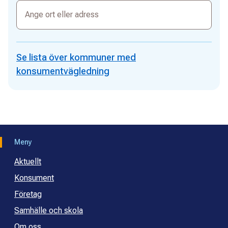
Ange
ort
eller
adress
Se lista över kommuner med
konsumentvägledning
Meny
Aktuellt
Konsument
Företag
Samhälle och skola
Om oss