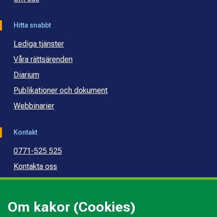
Hitta snabbt
Lediga tjänster
Våra rättsärenden
Diarium
Publikationer och dokument
Webbinarier
Kontakt
0771-525 525
Kontakta oss
Press
Kommunal konsumentvägledning
Om kakor (Cookies)
Kommunal budget- och skuldrådgivning