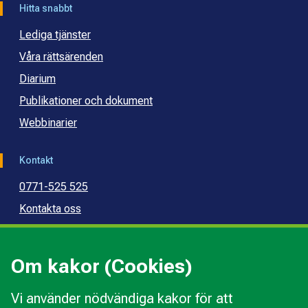
Hitta snabbt
Lediga tjänster
Våra rättsärenden
Diarium
Publikationer och dokument
Webbinarier
Kontakt
0771-525 525
Kontakta oss
Press
Kommunal konsumentvägledning
Om kakor (Cookies)
Kommunal budget- och skuldrådgivning
Vi använder nödvändiga kakor för att