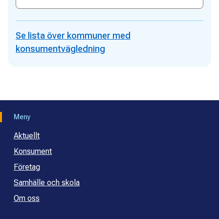
adress
Se lista över kommuner med
konsumentvägledning
Meny
Aktuellt
Konsument
Företag
Samhälle och skola
Om oss