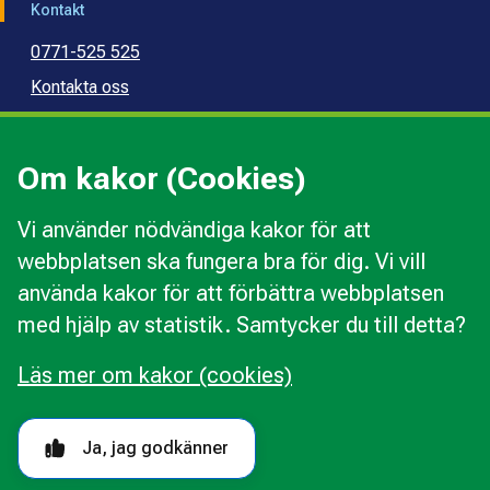
Kontakt
0771-525 525
Kontakta oss
Press
Kommunal konsumentvägledning
Om kakor (Cookies)
Kommunal budget- och skuldrådgivning
Vi använder nödvändiga kakor för att
webbplatsen ska fungera bra för dig. Vi vill
Kakor
använda kakor för att förbättra webbplatsen
Ändra val av kakor
med hjälp av statistik. Samtycker du till detta?
Om webbplatsen
Behandling av personuppgifter
Läs mer om kakor (cookies)
Tillgänglighetsredogörelse
Följ oss i sociala medier
Ja, jag godkänner