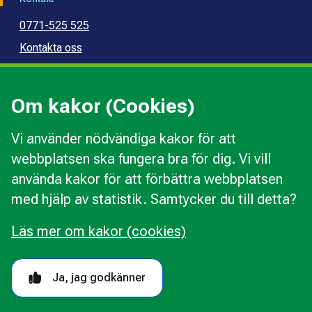
0771-525 525
Kontakta oss
Press
Kommunal konsumentvägledning
Om kakor (Cookies)
Kommunal budget- och skuldrådgivning
Vi använder nödvändiga kakor för att
webbplatsen ska fungera bra för dig. Vi vill
Kakor
använda kakor för att förbättra webbplatsen
Ändra val av kakor
med hjälp av statistik. Samtycker du till detta?
Om webbplatsen
Behandling av personuppgifter
Läs mer om kakor (cookies)
Tillgänglighetsredogörelse
Följ oss i sociala medier
Ja, jag godkänner