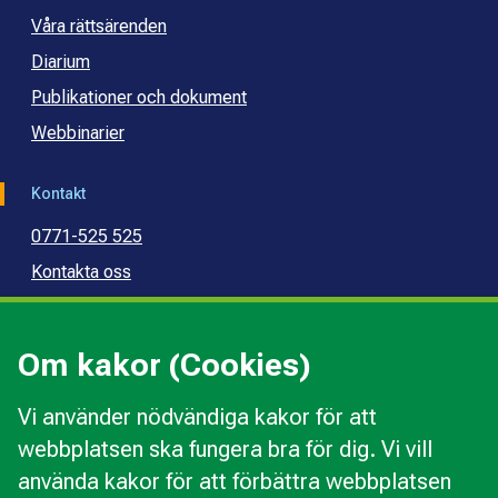
Våra rättsärenden
Diarium
Publikationer och dokument
Webbinarier
Kontakt
0771-525 525
Kontakta oss
Press
Kommunal konsumentvägledning
Om kakor (Cookies)
Kommunal budget- och skuldrådgivning
Vi använder nödvändiga kakor för att
webbplatsen ska fungera bra för dig. Vi vill
Kakor
använda kakor för att förbättra webbplatsen
Ändra val av kakor