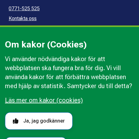
0771-525 525
Kontakta oss
Press
Kommunal konsumentvägledning
Om kakor (Cookies)
Kommunal budget- och skuldrådgivning
Vi använder nödvändiga kakor för att
webbplatsen ska fungera bra för dig. Vi vill
Kakor
använda kakor för att förbättra webbplatsen
Ändra val av kakor
med hjälp av statistik. Samtycker du till detta?
Om webbplatsen
Behandling av personuppgifter
Läs mer om kakor (cookies)
Tillgänglighetsredogörelse
Följ oss i sociala medier
Ja, jag godkänner