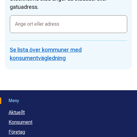
gatuadress.
Ange
ort
eller
adress
Se lista över kommuner med
konsumentvägledning
Meny
Aktuellt
Konsument
Företag