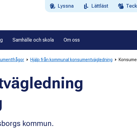
Lyssna
Lättläst
Teck
ag
Samhälle och skola
Om oss
sumentfrågor
Hjälp från kommunal konsumentvägledning
Konsumen
vägledning
g
vesborgs kommun.