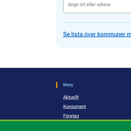
ort
eller
adress
Se lista över kommuner 
Meny
Aktuellt
Konsument
Företag
Samhälle och skola