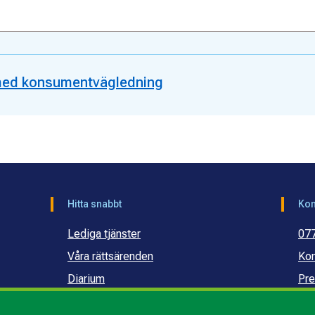
med konsumentvägledning
Hitta snabbt
Kon
Lediga tjänster
07
Våra rättsärenden
Kon
Diarium
Pre
Publikationer och dokument
Ko