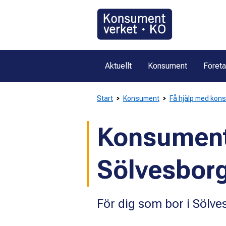
Gå
direkt
till
innehållet
Aktuellt
Konsument
Föret
Start
Konsument
Få hjälp med kon
Konsument
Sölvesbor
För dig som bor i Söl