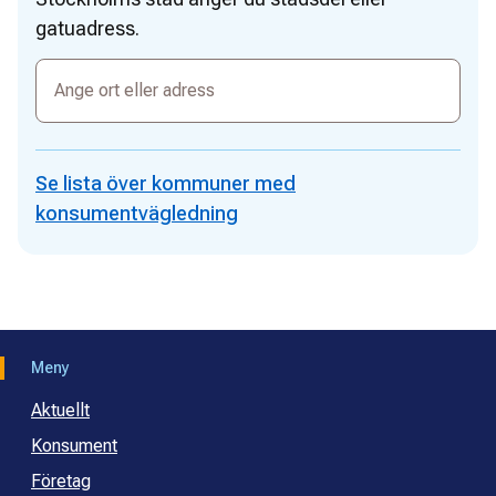
gatuadress.
Ange
ort
eller
adress
Se lista över kommuner med
konsumentvägledning
Meny
Aktuellt
Konsument
Företag