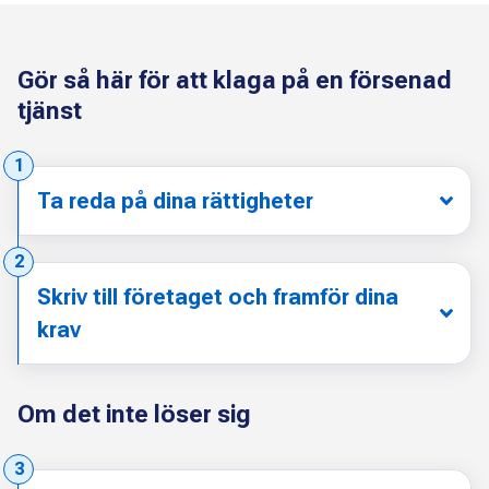
Gör så här för att klaga på en försenad
tjänst
Steg:
1
Ta reda på dina rättigheter
Steg:
2
Skriv till företaget och framför dina
krav
Om det inte löser sig
Steg:
3