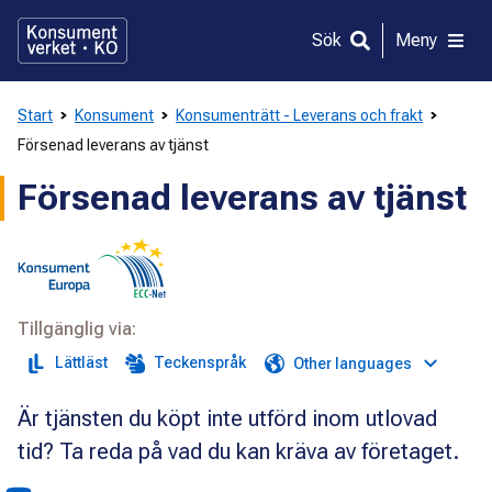
Gå
direkt
Sök
Meny
till
innehållet
Start
Konsument
Konsumenträtt - Leverans och frakt
Försenad leverans av tjänst
Försenad leverans av tjänst
Tillgänglig via:
Lättläst
Teckenspråk
Other languages
Är tjänsten du köpt inte utförd inom utlovad
tid? Ta reda på vad du kan kräva av företaget.