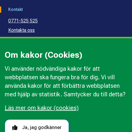
Kontakt
0771-525 525
Kontakta oss
Press
Kommunal konsumentvägledning
Om kakor (Cookies)
Kommunal budget- och skuldrådgivning
Vi använder nödvändiga kakor för att
webbplatsen ska fungera bra för dig. Vi vill
Kakor
använda kakor för att förbättra webbplatsen
Ändra val av kakor
med hjälp av statistik. Samtycker du till detta?
Om webbplatsen
Behandling av personuppgifter
Läs mer om kakor (cookies)
Tillgänglighetsredogörelse
Följ oss i sociala medier
Ja, jag godkänner