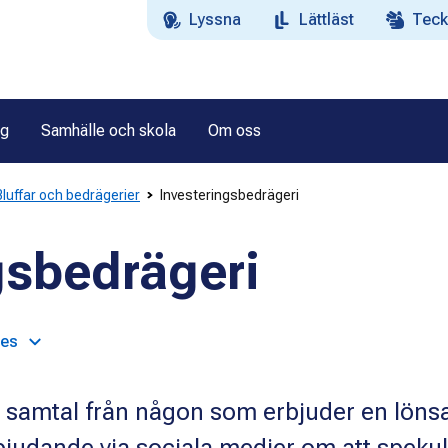
Lyssna
Lättläst
Teck
ag
Samhälle och skola
Om oss
luffar och bedrägerier
Investeringsbedrägeri
gsbedrägeri
ges
ler samtal från någon som erbjuder en lön