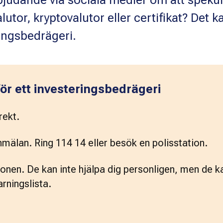
erbjudande via sociala medier om att speku
valutor, kryptovalutor eller certifikat? Det k
ringsbedrägeri.
för ett investeringsbedrägeri
rekt.
mälan. Ring 114 14 eller besök en polisstation.
onen. De kan inte hjälpa dig personligen, men de ka
arningslista.