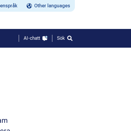
enspråk
Other languages
AI-chatt
Sök
sam