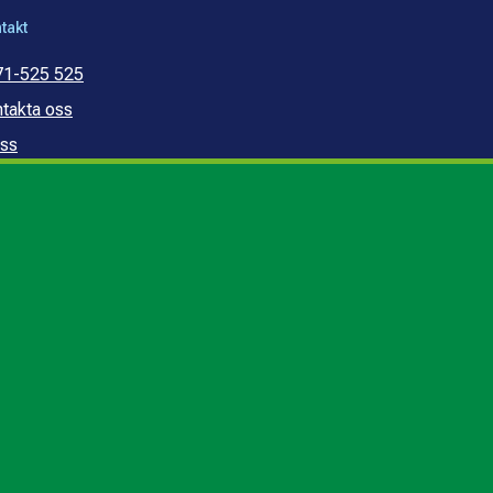
takt
71-525 525
takta oss
ss
mmunal konsumentvägledning
mmunal budget- och
ldrådgivning
edogörelse