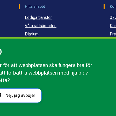
Hitta snabbt
Kon
Lediga tjänster
07
Våra rättsärenden
Kon
Diarium
Pre
Publikationer och dokument
Ko
)
Webbinarier
Ko
sku
 för att webbplatsen ska fungera bra för
r att förbättra webbplatsen med hjälp av
webbplatsen
Behandling av personuppgifter
Tillgänglighetsr
etta?
Nej, jag avböjer