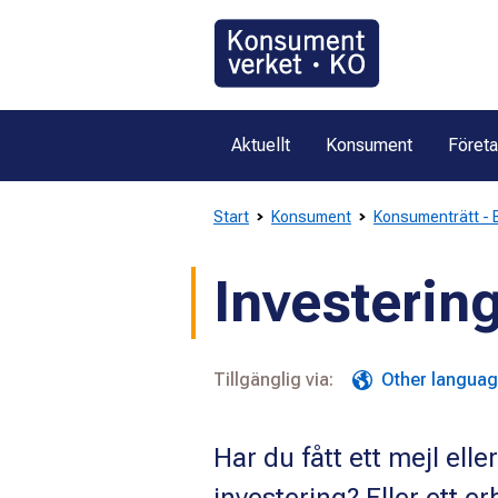
Gå
direkt
till
innehållet
Aktuellt
Konsument
Föret
Start
Konsument
Konsumenträtt - B
Investerin
Tillgänglig via:
Other langua
Har du fått ett mejl el