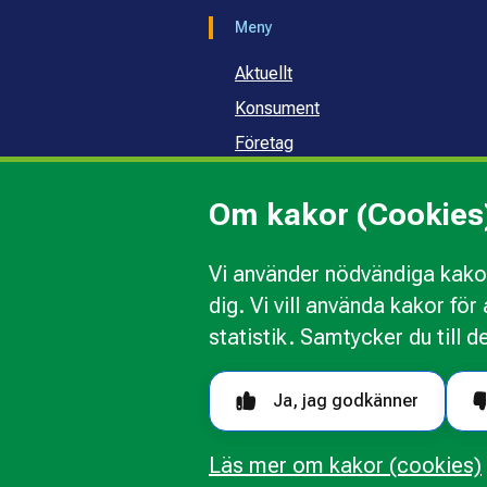
Meny
Aktuellt
Konsument
Företag
Samhälle och skola
Om kakor (Cookies
Om oss
Vi använder nödvändiga kakor
dig. Vi vill använda kakor fö
Kakor
Ändra val av kakor
Om 
statistik. Samtycker du till d
Följ oss i sociala medier
Ja, jag godkänner
Läs mer om kakor (cookies)