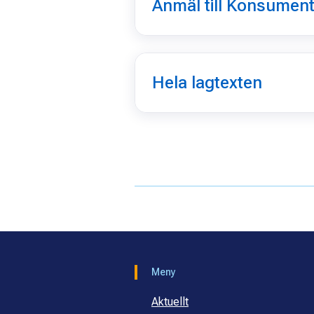
Anmäl till Konsument
Hela lagtexten
Meny
Aktuellt