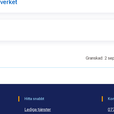
verket
Granskad: 2 se
Hitta snabbt
Kon
Lediga tjänster
07