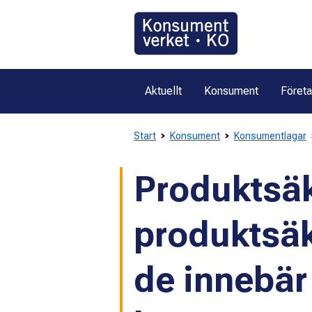
Gå
direkt
till
innehållet
Aktuellt
Konsument
Föret
Start
Konsument
Konsumentlagar
Produktsäk
produktsäk
de innebär