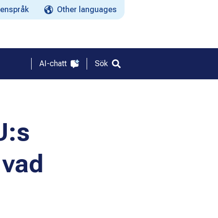
enspråk
Other languages
AI-chatt
Sök
U:s
 vad