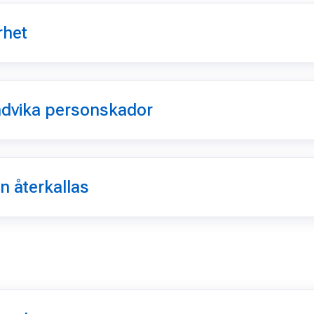
rhet
undvika personskador
n återkallas