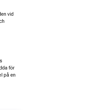
en vid 
ch 
s 
dda för 
l på en 