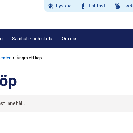
Lyssna
Lättläst
Teck
ag
Samhälle och skola
Om oss
menter
Ångra ett köp
köp
st innehåll.