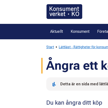
Gå
direkt
till
innehållet
Aktuellt
Konsument
Föret
Start
Lättläst - Rättigheter för konsu
Ångra ett 
Detta är en sida med lättlä
Du kan ångra ditt köp