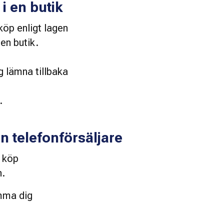
i en butik
 köp enligt lagen
 en butik.
g lämna tillbaka
.
en telefonförsäljare
t köp
n.
ämma dig 