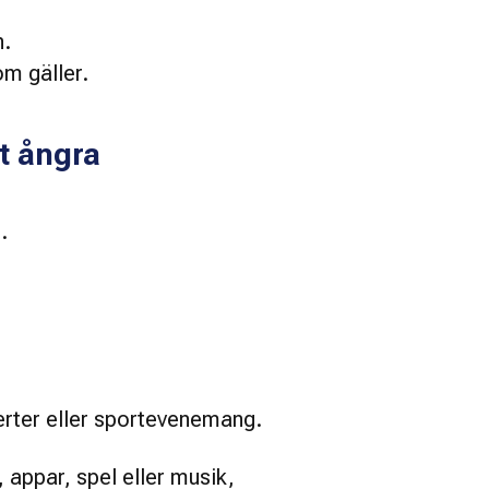
n.
om gäller.
tt ångra
.
nserter eller sportevenemang. 
appar, spel eller musik, 