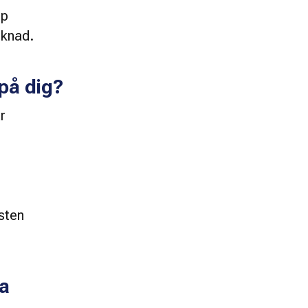
p 
knad.  
 på dig?
r 
sten 
la