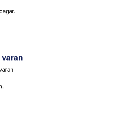
dagar. 
a varan
varan 
n. 