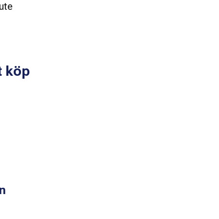
ute
t köp
an