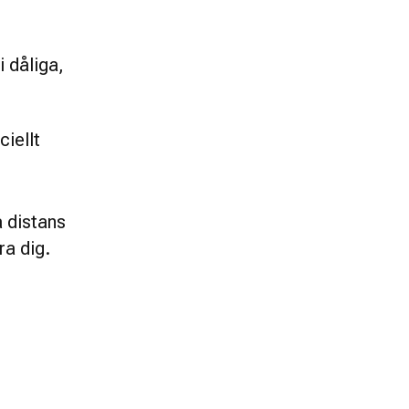
 dåliga, 
iellt
 distans 
ra dig.