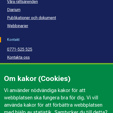
Våra rättsärenden
Diarium
Publikationer och dokument
Webbinarier
Kontakt
0771-525 525
Kontakta oss
Press
Kommunal konsumentvägledning
Om kakor (Cookies)
Kommunal budget- och skuldrådgivning
Vi använder nödvändiga kakor för att
webbplatsen ska fungera bra för dig. Vi vill
Kakor
använda kakor för att förbättra webbplatsen
Ändra val av kakor
med hjälp av statistik. Samtycker du till detta?