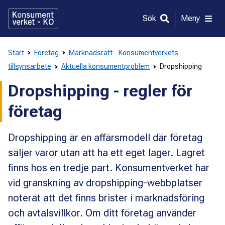
Gå
direkt
Sök
Meny
till
innehållet
Start
Företag
Marknadsrätt - Konsumentverkets
tillsynsarbete
Aktuella konsumentproblem
Dropshipping
Dropshipping - regler för
företag
Dropshipping är en affärsmodell där företag
säljer varor utan att ha ett eget lager. Lagret
finns hos en tredje part. Konsumentverket har
vid granskning av dropshipping-webbplatser
noterat att det finns brister i marknadsföring
och avtalsvillkor. Om ditt företag använder