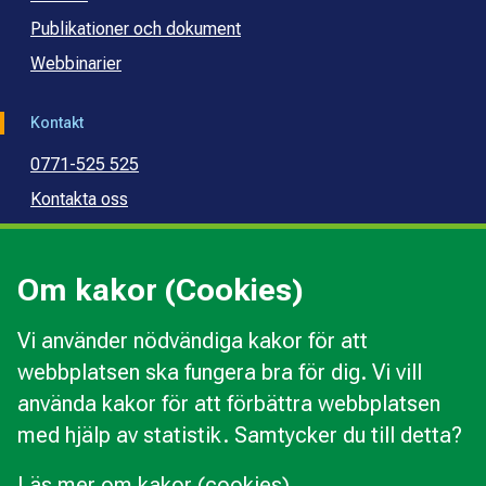
Publikationer och dokument
Webbinarier
Kontakt
0771-525 525
Kontakta oss
Press
Kommunal konsumentvägledning
Om kakor (Cookies)
Kommunal budget- och skuldrådgivning
Vi använder nödvändiga kakor för att
webbplatsen ska fungera bra för dig. Vi vill
Kakor
använda kakor för att förbättra webbplatsen
Ändra val av kakor
med hjälp av statistik. Samtycker du till detta?
Om webbplatsen
Behandling av personuppgifter
Läs mer om kakor (cookies)