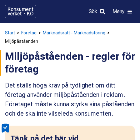
Gå
direkt
Sök
Meny
till
innehållet
Start
Företag
Marknadsrätt - Marknadsföring
Miljöpåståenden
Miljöpåståenden - regler för
företag
Det ställs höga krav på tydlighet om ditt
företag använder miljöpåståenden i reklam.
Företaget måste kunna styrka sina påståenden
och de ska inte vilseleda konsumenten.
Tänk på det här vid