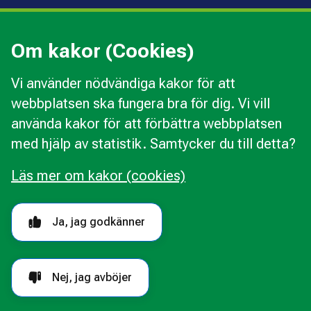
Press
Kommunal konsumentvägledning
Om kakor (Cookies)
Kommunal budget- och skuldrådgivning
Vi använder nödvändiga kakor för att
webbplatsen ska fungera bra för dig. Vi vill
Kakor
använda kakor för att förbättra webbplatsen
Ändra val av kakor
med hjälp av statistik. Samtycker du till detta?
Om webbplatsen
Behandling av personuppgifter
Läs mer om kakor (cookies)
Tillgänglighetsredogörelse
Följ oss i sociala medier
Ja, jag godkänner
Nej, jag avböjer