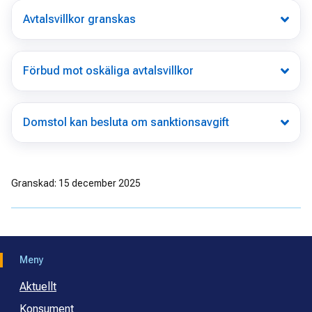
Avtalsvillkor granskas
Förbud mot oskäliga avtalsvillkor
Domstol kan besluta om sanktionsavgift
Granskad: 15 december 2025
Meny
Aktuellt
Konsument