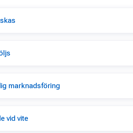
nskas
öljs
rlig marknadsföring
 vid vite