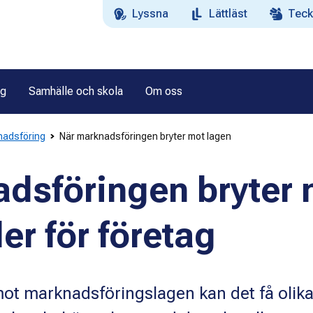
Lyssna
Lättläst
Teck
ag
Samhälle och skola
Om oss
nadsföring
När marknadsföringen bryter mot lagen
dsföringen bryter 
ler för företag
mot marknadsföringslagen kan det få olik