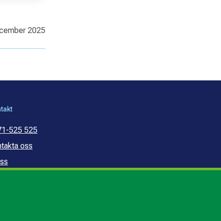
ecember 2025
takt
71-525 525
takta oss
ss
mmunal konsumentvägledning
mmunal budget- och
ldrådgivning