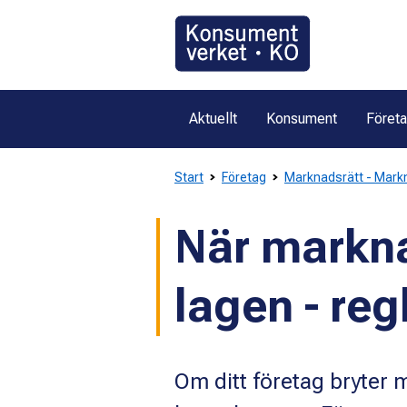
Gå
direkt
till
innehållet
Aktuellt
Konsument
Föret
Start
Företag
Marknadsrätt - Mark
När markna
lagen - reg
Om ditt företag bryter 