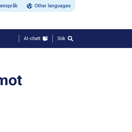
enspråk
Other languages
AI-chatt
Sök
mot
a