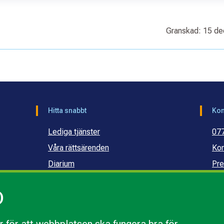
Granskad: 15 d
Hitta snabbt
Kon
Lediga tjänster
07
Våra rättsärenden
Kon
Diarium
Pre
Publikationer och dokument
Ko
)
Webbinarier
Ko
sku