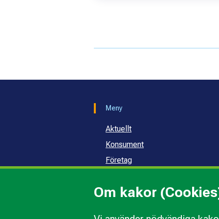
Meny
Aktuellt
Konsument
Företag
Samhälle och skola
Om kakor (Cookies
Om oss