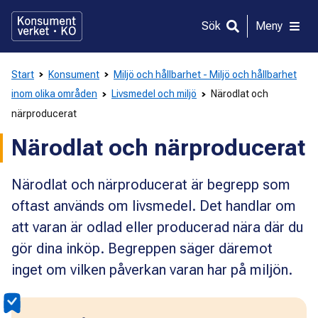
Gå
direkt
Sök
Meny
till
innehållet
Start
Konsument
Miljö och hållbarhet - Miljö och hållbarhet
inom olika områden
Livsmedel och miljö
Närodlat och
närproducerat
Närodlat och närproducerat
Närodlat och närproducerat är begrepp som
oftast används om livsmedel. Det handlar om
att varan är odlad eller producerad nära där du
gör dina inköp. Begreppen säger däremot
inget om vilken påverkan varan har på miljön.