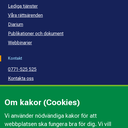
Lediga tjänster
Våra rättsärenden
Diarium
Publikationer och dokument
Webbinarier
Kontakt
0771-525 525
Kontakta oss
Press
Kommunal konsumentvägledning
Om kakor (Cookies)
Kommunal budget- och skuldrådgivning
Vi använder nödvändiga kakor för att
webbplatsen ska fungera bra för dig. Vi vill