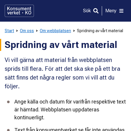
Gå
direkt
Sök
Meny
till
innehållet
Start
Om oss
Om webbplatsen
Spridning av vårt material
Spridning av vårt material
Vi vill gärna att material från webbplatsen
sprids till flera. För att det ska ske på ett bra
sätt finns det några regler som vi vill att du
följer.
Ange källa och datum för varifrån respektive text 
är hämtad. Webbplatsen uppdateras 
kontinuerligt.
Text från konsumentverket.se får inte användas 