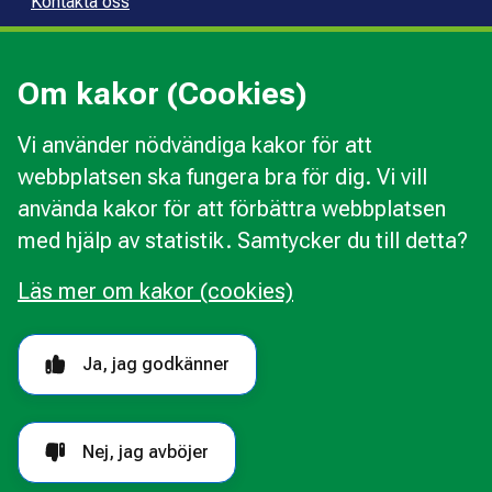
Kontakta oss
Press
Kommunal konsumentvägledning
Om kakor (Cookies)
Kommunal budget- och skuldrådgivning
Vi använder nödvändiga kakor för att
webbplatsen ska fungera bra för dig. Vi vill
Kakor
använda kakor för att förbättra webbplatsen
Ändra val av kakor
med hjälp av statistik. Samtycker du till detta?
Om webbplatsen
Behandling av personuppgifter
Läs mer om kakor (cookies)
Tillgänglighetsredogörelse
Följ oss i sociala medier
Ja, jag godkänner
Nej, jag avböjer