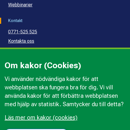
Webbinarier
Kontakt
0771-525 525
Kontakta oss
Press
Kommunal konsumentvägledning
Om kakor (Cookies)
Kommunal budget- och skuldrådgivning
Vi använder nödvändiga kakor för att
webbplatsen ska fungera bra för dig. Vi vill
Kakor
använda kakor för att förbättra webbplatsen
Ändra val av kakor
med hjälp av statistik. Samtycker du till detta?
Om webbplatsen
Behandling av personuppgifter
Läs mer om kakor (cookies)
Tillgänglighetsredogörelse