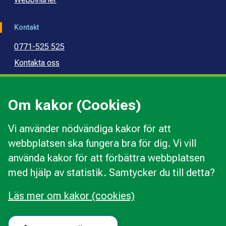
Kontakt
0771-525 525
Kontakta oss
Press
Kommunal konsumentvägledning
Om kakor (Cookies)
Kommunal budget- och skuldrådgivning
Vi använder nödvändiga kakor för att
webbplatsen ska fungera bra för dig. Vi vill
Kakor
använda kakor för att förbättra webbplatsen
Ändra val av kakor
med hjälp av statistik. Samtycker du till detta?
Om webbplatsen
Behandling av personuppgifter
Läs mer om kakor (cookies)
Tillgänglighetsredogörelse
Följ oss i sociala medier