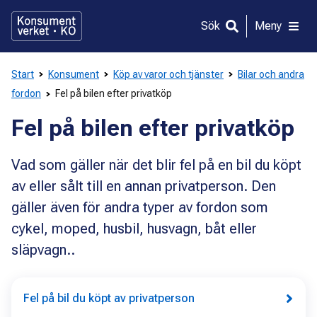
Gå
direkt
Sök
Meny
till
innehållet
Start
Konsument
Köp av varor och tjänster
Bilar och andra
fordon
Fel på bilen efter privatköp
Fel på bilen efter privatköp
Vad som gäller när det blir fel på en bil du köpt
av eller sålt till en annan privatperson. Den
gäller även för andra typer av fordon som
cykel, moped, husbil, husvagn, båt eller
släpvagn..
Fel på bil du köpt av privatperson