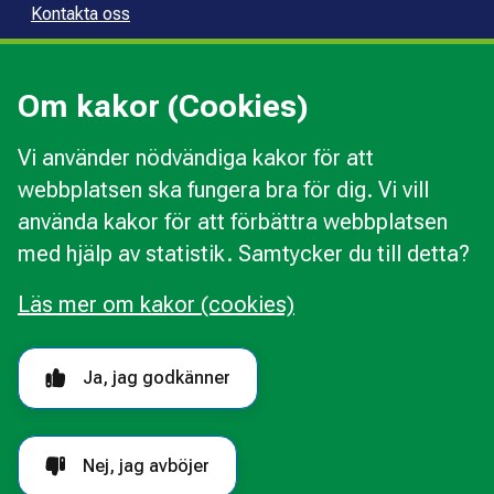
Kontakta oss
Press
Kommunal konsumentvägledning
Om kakor (Cookies)
Kommunal budget- och skuldrådgivning
Vi använder nödvändiga kakor för att
webbplatsen ska fungera bra för dig. Vi vill
Kakor
använda kakor för att förbättra webbplatsen
Ändra val av kakor
med hjälp av statistik. Samtycker du till detta?
Om webbplatsen
Behandling av personuppgifter
Läs mer om kakor (cookies)
Tillgänglighetsredogörelse
Följ oss i sociala medier
Ja, jag godkänner
Nej, jag avböjer