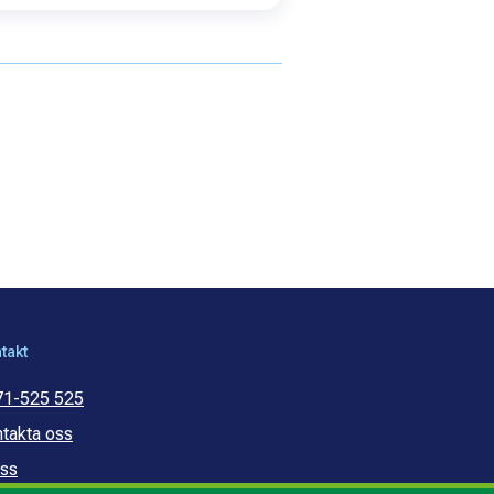
takt
71-525 525
takta oss
ss