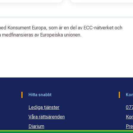
 med Konsument Europa, som är en del av ECC-nätverket och
medfinansieras av Europeiska unionen.
Hitta snabbt
Kon
Lediga tjänster
07
Våra rättsärenden
Kon
Diarium
Pre