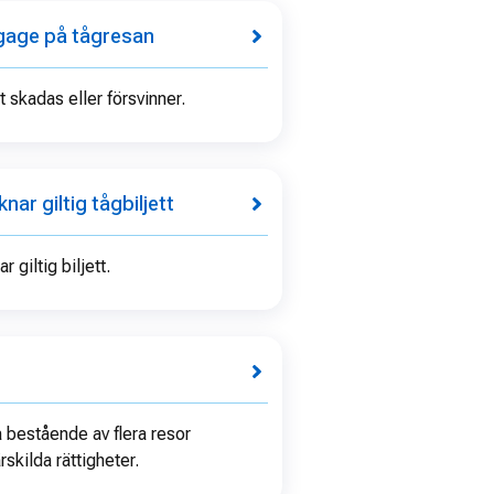
agage på tågresan
skadas eller försvinner.
nar giltig tågbiljett
 giltig biljett.
a bestående av flera resor
skilda rättigheter.