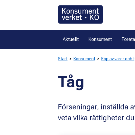
Gå
direkt
till
innehållet
Aktuellt
Konsument
Föret
Start
Konsument
Köp av varor och 
Tåg
Förseningar, inställda 
veta vilka rättigheter d