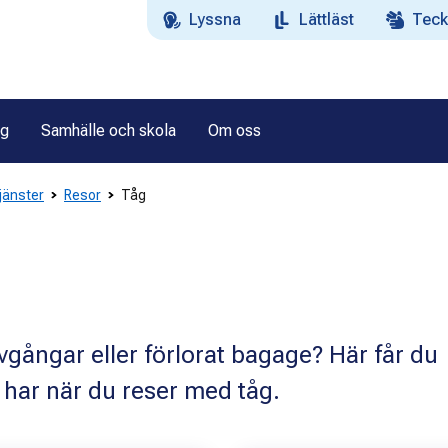
Lyssna
Lättläst
Teck
ag
Samhälle och skola
Om oss
tjänster
Resor
Tåg
avgångar eller förlorat bagage? Här får du
u har när du reser med tåg.