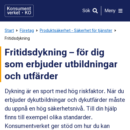
Gå
direkt
Sök
Meny
till
innehållet
Start
Företag
Produktsäkerhet - Säkerhet för tjänster
Fritidsdykning
Fritidsdykning – för dig
som erbjuder utbildningar
och utfärder
Dykning är en sport med hög riskfaktor. När du
erbjuder dykutbildningar och dykutfärder måste
du uppnå en hög säkerhetsnivå. Till din hjälp
finns till exempel olika standarder.
Konsumentverket ger stöd om hur du kan