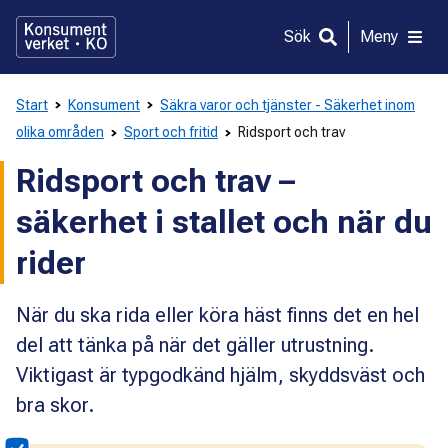
Gå
direkt
Sök
Meny
till
innehållet
Start
Konsument
Säkra varor och tjänster - Säkerhet inom
olika områden
Sport och fritid
Ridsport och trav
Ridsport och trav –
säkerhet i stallet och när du
rider
När du ska rida eller köra häst finns det en hel
del att tänka på när det gäller utrustning.
Viktigast är typgodkänd hjälm, skyddsväst och
bra skor.