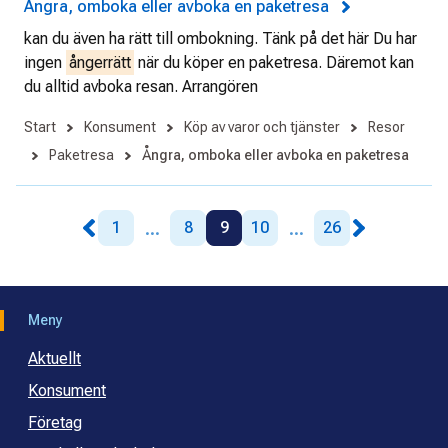
Ångra, omboka eller avboka en paketresa
kan du även ha rätt till ombokning. Tänk på det här Du har
ingen
ångerrätt
när du köper en paketresa. Däremot kan
du alltid avboka resan. Arrangören
Start
Konsument
Köp av varor och tjänster
Resor
Paketresa
Ångra, omboka eller avboka en paketresa
...
...
1
8
9
10
26
Meny
Aktuellt
Konsument
Företag