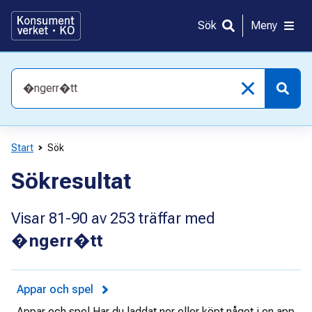
Gå
direkt
Sök
Meny
till
innehållet
Vad
söker
du
efter?
Start
Sök
Sökresultat
Visar
81-90
av
253
träffar med
�ngerr�tt
Appar och spel
Appar och spel Har du laddat ner eller köpt något i en app