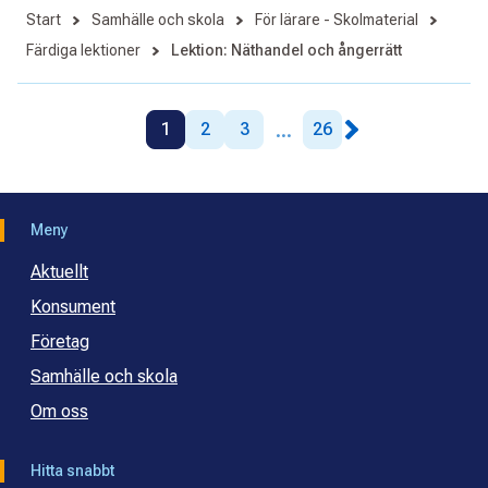
Start
Samhälle och skola
För lärare - Skolmaterial
Färdiga lektioner
Lektion: Näthandel och ångerrätt
...
1
2
3
26
Meny
Aktuellt
Konsument
Företag
Samhälle och skola
Om oss
Hitta snabbt