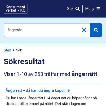
Gå
direkt
Sök
Meny
till
innehållet
Vad
söker
du
efter?
Start
Sök
Sökresultat
ångerrätt
Visar
1-10
av
253
träffar med
Ångerrätt – då kan du ångra köpet
Du har i regel ångerrätt i 14 dagar när du köper något på
distans, till exempel på nätet. Det står i lagen om