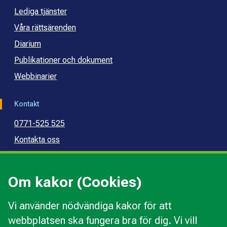
Lediga tjänster
Våra rättsärenden
Diarium
Publikationer och dokument
Webbinarier
Kontakt
0771-525 525
Kontakta oss
Press
Kommunal konsumentvägledning
Om kakor (Cookies)
Kommunal budget- och skuldrådgivning
Vi använder nödvändiga kakor för att
webbplatsen ska fungera bra för dig. Vi vill