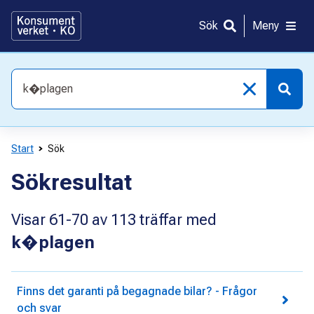
Gå
direkt
Sök
Meny
till
innehållet
Vad
söker
du
efter?
Start
Sök
Sökresultat
Visar
61-70
av
113
träffar med
k�plagen
Finns det garanti på begagnade bilar? - Frågor
och svar