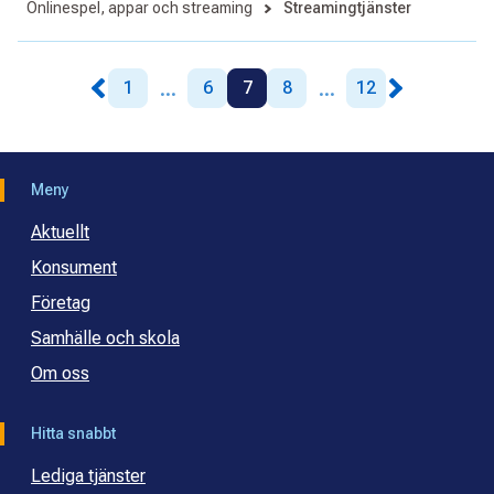
Onlinespel, appar och streaming
Streamingtjänster
...
...
1
6
7
8
12
Meny
Aktuellt
Konsument
Företag
Samhälle och skola
Om oss
Hitta snabbt
Lediga tjänster