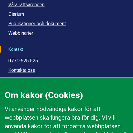
Våra rättsärenden
Diarium
Publikationer och dokument
Webbinarier
Kontakt
0771-525 525
Kontakta oss
Press
Kommunal konsumentvägledning
Om kakor (Cookies)
Kommunal budget- och skuldrådgivning
Vi använder nödvändiga kakor för att
webbplatsen ska fungera bra för dig. Vi vill
Kakor
använda kakor för att förbättra webbplatsen
Ändra val av kakor