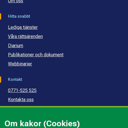
Om oss
Hitta snabbt
Lediga tjänster
Våra rättsärenden
Diarium
Publikationer och dokument
Webbinarier
Kontakt
0771-525 525
Kontakta oss
Press
Kommunal konsumentvägledning
Om kakor (Cookies)
Kommunal budget- och skuldrådgivning