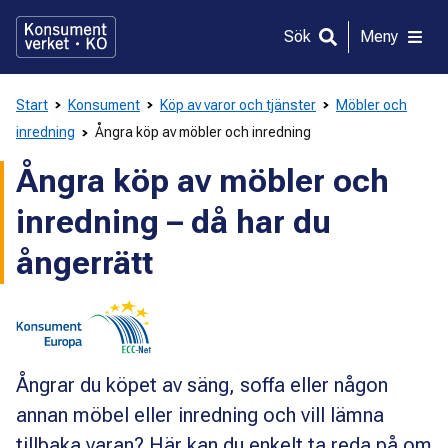
Gå
direkt
Sök
Meny
till
innehållet
Start
Konsument
Köp av varor och tjänster
Möbler och
inredning
Ångra köp av möbler och inredning
Ångra köp av möbler och
inredning – då har du
ångerrätt
Ångrar du köpet av säng, soffa eller någon
annan möbel eller inredning och vill lämna
tillbaka varan? Här kan du enkelt ta reda på om