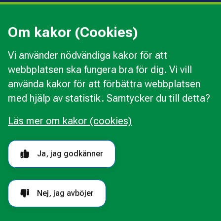
Press
Kommunal konsumentvägledning
Om kakor (Cookies)
Kommunal budget- och skuldrådgivning
Vi använder nödvändiga kakor för att
webbplatsen ska fungera bra för dig. Vi vill
Kakor
använda kakor för att förbättra webbplatsen
Ändra val av kakor
med hjälp av statistik. Samtycker du till detta?
Om webbplatsen
Behandling av personuppgifter
Läs mer om kakor (cookies)
Tillgänglighetsredogörelse
Följ oss i sociala medier
Ja, jag godkänner
Nej, jag avböjer