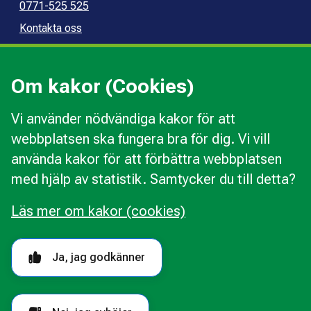
0771-525 525
Kontakta oss
Press
Kommunal konsumentvägledning
Om kakor (Cookies)
Kommunal budget- och skuldrådgivning
Vi använder nödvändiga kakor för att
webbplatsen ska fungera bra för dig. Vi vill
Kakor
använda kakor för att förbättra webbplatsen
Ändra val av kakor
med hjälp av statistik. Samtycker du till detta?
Om webbplatsen
Behandling av personuppgifter
Läs mer om kakor (cookies)
Tillgänglighetsredogörelse
Följ oss i sociala medier
Ja, jag godkänner