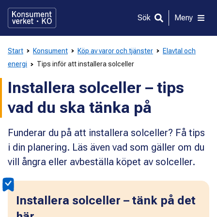
Gå
direkt
Sök
Meny
till
innehållet
Start
Konsument
Köp av varor och tjänster
Elavtal och
energi
Tips inför att installera solceller
Installera solceller – tips
vad du ska tänka på
Funderar du på att installera solceller? Få tips
i din planering. Läs även vad som gäller om du
vill ångra eller avbeställa köpet av solceller.
Installera solceller – tänk på det
här