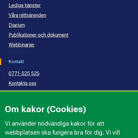
Lediga tjänster
Våra rättsärenden
Diarium
Publikationer och dokument
Webbinarier
Kontakt
0771-525 525
Kontakta oss
Press
Kommunal konsumentvägledning
Om kakor (Cookies)
Kommunal budget- och skuldrådgivning
Vi använder nödvändiga kakor för att
webbplatsen ska fungera bra för dig. Vi vill
Kakor