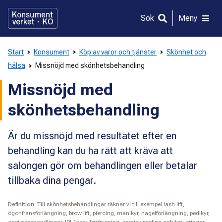
Gå
direkt
Sök
Meny
till
innehållet
Start
Konsument
Köp av varor och tjänster
Skönhet och
hälsa
Missnöjd med skönhetsbehandling
Missnöjd med
skönhetsbehandling
Är du missnöjd med resultatet efter en
behandling kan du ha rätt att kräva att
salongen gör om behandlingen eller betalar
tillbaka dina pengar.
Definition:
Till skönhetsbehandlingar räknar vi till exempel lash lift,
ögonfransförlängning, brow lift, piercing, manikyr, nagelförlängning, pedikyr,
ansiktsbehandlingar, IPL/laser, fettfrysning, kemisk peeling och tatueringar.