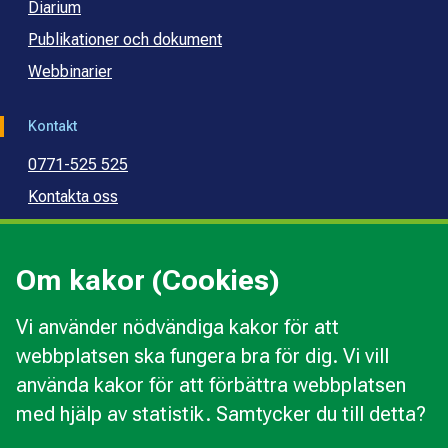
Diarium
Publikationer och dokument
Webbinarier
Kontakt
0771-525 525
Kontakta oss
Press
Kommunal konsumentvägledning
Om kakor (Cookies)
Kommunal budget- och skuldrådgivning
Vi använder nödvändiga kakor för att
webbplatsen ska fungera bra för dig. Vi vill
Kakor
använda kakor för att förbättra webbplatsen
Ändra val av kakor
med hjälp av statistik. Samtycker du till detta?
Om webbplatsen