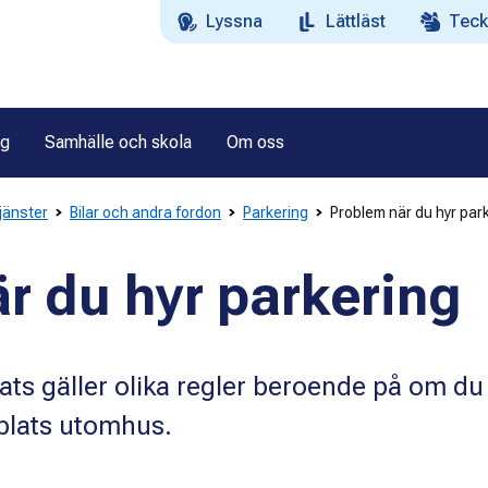
Lyssna
Lättläst
Teck
ag
Samhälle och skola
Om oss
tjänster
Bilar och andra fordon
Parkering
Problem när du hyr par
r du hyr parkering
ats gäller olika regler beroende på om du
splats utomhus.