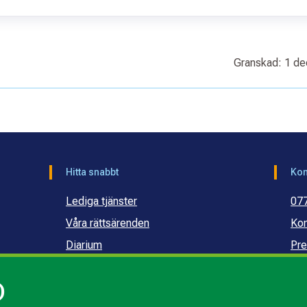
Granskad: 1 d
Hitta snabbt
Kon
Lediga tjänster
07
Våra rättsärenden
Kon
Diarium
Pre
Publikationer och dokument
Ko
)
Webbinarier
Ko
sku