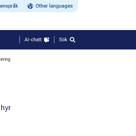
enspråk
Other languages
AI-chatt
Sök
kering
 hyr