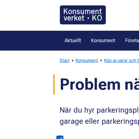
Gå
direkt
till
innehållet
Aktuellt
Konsument
Föret
Start
Konsument
Köp av varor och 
Problem nä
När du hyr parkeringspl
garage eller parkering