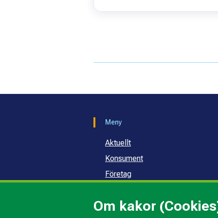
Meny
Aktuellt
Konsument
Företag
Samhälle och skola
Om kakor (Cookies
Om oss