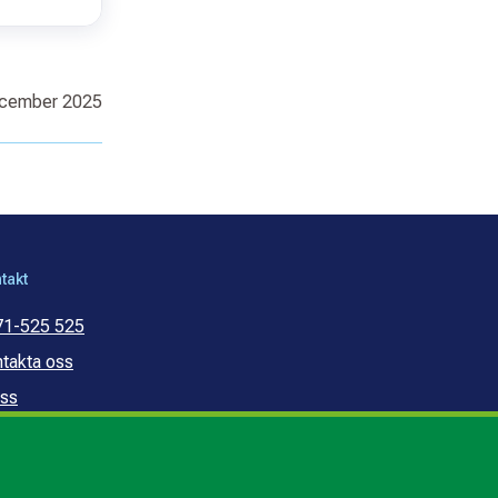
ecember 2025
takt
71-525 525
takta oss
ss
mmunal konsumentvägledning
mmunal budget- och
ldrådgivning