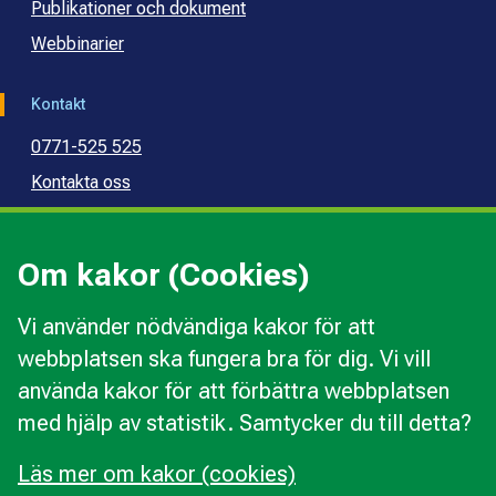
Publikationer och dokument
Webbinarier
Kontakt
0771-525 525
Kontakta oss
Press
Kommunal konsumentvägledning
Om kakor (Cookies)
Kommunal budget- och skuldrådgivning
Vi använder nödvändiga kakor för att
webbplatsen ska fungera bra för dig. Vi vill
Kakor
använda kakor för att förbättra webbplatsen
Ändra val av kakor
med hjälp av statistik. Samtycker du till detta?
Om webbplatsen
Behandling av personuppgifter
Läs mer om kakor (cookies)