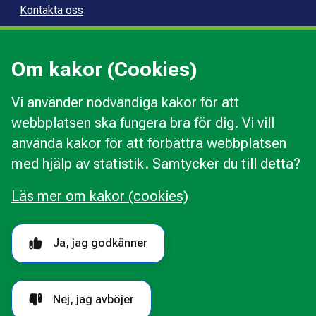
Kontakta oss
Press
Kommunal konsumentvägledning
Om kakor (Cookies)
Kommunal budget- och skuldrådgivning
Vi använder nödvändiga kakor för att
webbplatsen ska fungera bra för dig. Vi vill
Kakor
använda kakor för att förbättra webbplatsen
Ändra val av kakor
med hjälp av statistik. Samtycker du till detta?
Om webbplatsen
Behandling av personuppgifter
Läs mer om kakor (cookies)
Tillgänglighetsredogörelse
Följ oss i sociala medier
Ja, jag godkänner
Nej, jag avböjer