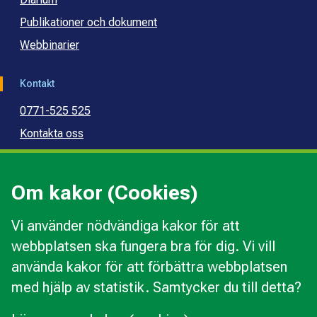
Publikationer och dokument
Webbinarier
Kontakt
0771-525 525
Kontakta oss
Press
Kommunal konsumentvägledning
Om kakor (Cookies)
Kommunal budget- och skuldrådgivning
Vi använder nödvändiga kakor för att
webbplatsen ska fungera bra för dig. Vi vill
Kakor
använda kakor för att förbättra webbplatsen
Ändra val av kakor
med hjälp av statistik. Samtycker du till detta?
Om webbplatsen
Behandling av personuppgifter