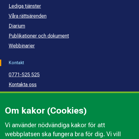
Lediga tjänster
Våra rättsärenden
Diarium
Publikationer och dokument
Webbinarier
Kontakt
0771-525 525
Kontakta oss
Press
Kommunal konsumentvägledning
Om kakor (Cookies)
Kommunal budget- och skuldrådgivning
Vi använder nödvändiga kakor för att
webbplatsen ska fungera bra för dig. Vi vill
Kakor