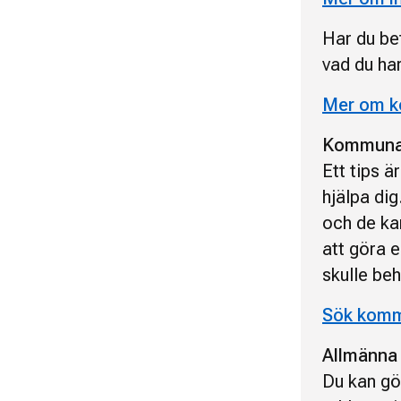
Har du bet
vad du har 
Mer om k
Kommunal
Ett tips ä
hjälpa di
och de kan
att göra 
skulle be
Sök komm
Allmänna
Du kan gö