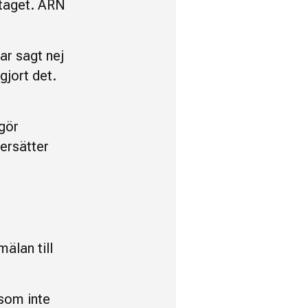
taget. ARN
ar sagt nej
 gjort det.
gör
 ersätter
älan till
 som inte