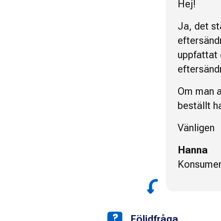
Hej!
Ja, det s
eftersänd
uppfattat
eftersänd
Om man ans
beställt h
Vänligen
Hanna
Konsumen
Följdfråga