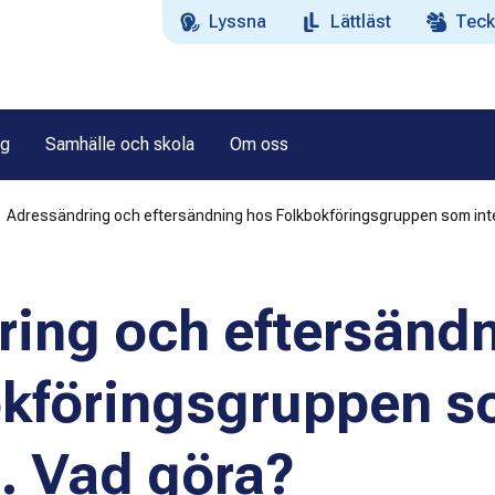
Lyssna
Lättläst
Teck
ag
Samhälle och skola
Om oss
Adressändring och eftersändning hos Folkbokföringsgruppen som inte 
ing och eftersänd
okföringsgruppen 
s. Vad göra?