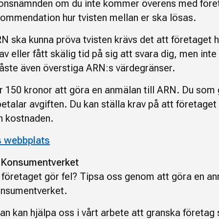
ionsnämnden om du inte kommer överens med före
kommendation hur tvisten mellan er ska lösas.
N ska kunna pröva tvisten krävs det att företaget h
rav eller fått skälig tid på sig att svara dig, men inte
åste även överstiga ARN:s värdegränser.
r 150 kronor att göra en anmälan till ARN. Du som 
talar avgiften. Du kan ställa krav på att företaget
en kostnaden.
s webbplats
l Konsumentverket
 företaget gör fel? Tipsa oss genom att göra en anm
onsumentverket.
an kan hjälpa oss i vårt arbete att granska företag