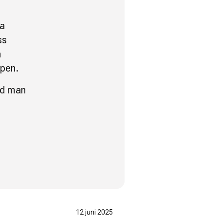
da
ss
h
ppen.
vad man
12 juni 2025