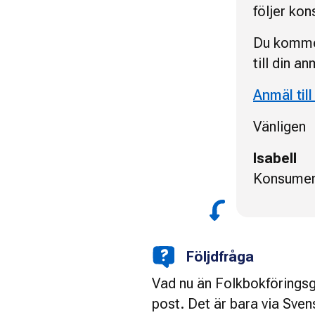
följer ko
Du kommer
till din a
Anmäl til
Vänligen
Isabell
Konsumen
Följdfråga
Vad nu än Folkbokföringsgr
post. Det är bara via Sve