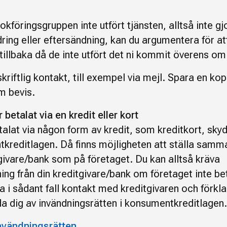
kföringsgruppen inte utfört tjänsten, alltså inte g
ing eller eftersändning, kan du argumentera för at
tillbaka då de inte utfört det ni kommit överens om
kriftlig kontakt, till exempel via mejl. Spara en kop
m bevis.
betalat via en kredit eller kort
talat via någon form av kredit, som kreditkort, sky
kreditlagen. Då finns möjligheten att ställa samm
tgivare/bank som på företaget. Du kan alltså kräva
ing från din kreditgivare/bank om företaget inte be
Ta i sådant fall kontakt med kreditgivaren och förkla
da dig av invändningsrätten i konsumentkreditlagen.
nvändningsrätten