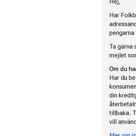
Hej,
Har Folkbo
adressändr
pengarna 
Ta gärna s
mejlet so
Om du har 
Har du be
konsument
din kredi
återbetaln
tillbaka. 
vill använ
Mer om i