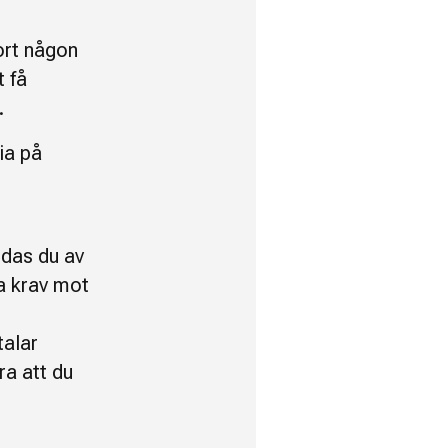
jort någon
t få
.
ia på
ddas du av
a krav mot
talar
ra att du