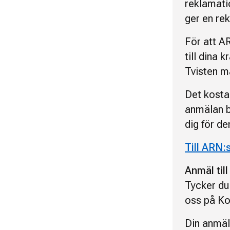
reklamat
ger en re
För att AR
till dina k
Tvisten m
Det kosta
anmälan be
dig för d
Till ARN:
Anmäl til
Tycker du
oss på K
Din anmäl