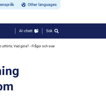
enspråk
Other languages
AI-chatt
Sök
utförts. Vad göra? - Frågor och svar
ning
som