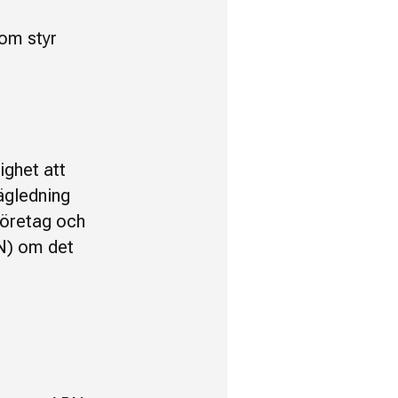
som styr
ighet att
ägledning
 företag och
N) om det