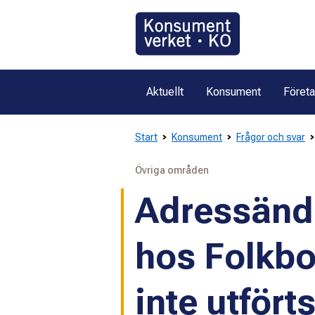
Gå
direkt
till
innehållet
Aktuellt
Konsument
Föret
Start
Konsument
Frågor och svar
Övriga områden
Adressändr
hos Folkb
inte utfört