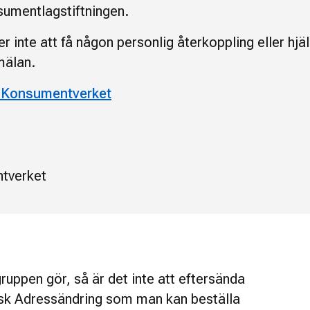
nsumentlagstiftningen.
 inte att få någon personlig återkoppling eller hjä
nmälan.
l Konsumentverket
tverket
uppen gör, så är det inte att eftersända
nsk Adressändring som man kan beställa